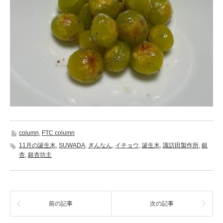
column
,
FTC column
11月の誕生木
,
SUWADA
,
ぎんなん
,
イチョウ
,
誕生木
,
諏訪田製作所
,
銀
杏
,
銀杏坊主
前の記事
次の記事