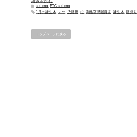
続きを読む
column
,
FTC column
1月の誕生木
,
マツ
,
放鷹術
,
松
,
浜離宮恩賜庭園
,
誕生木
,
鷹狩り
トップページに戻る