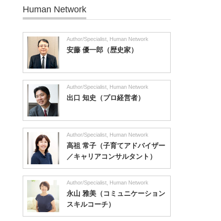
Human Network
Author/Specialist
,
Human Network
安藤 優一郎（歴史家）
Author/Specialist
,
Human Network
出口 知史（プロ経営者）
Author/Specialist
,
Human Network
高祖 常子（子育てアドバイザー
／キャリアコンサルタント）
Author/Specialist
,
Human Network
永山 雅美（コミュニケーション
スキルコーチ）