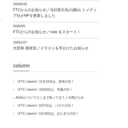
2026/6/15
FTCからのお知らせ／当社取引先の(株)ヒトメディ
ア社がHPを更新しました
2026/3/5
FTCからのお知らせ／note をスタート！
2026/1/27
大田和 亜咲宜／イラストを手がけたお知らせ
column
《FTC column》11月15日は、昆布の日！
《FTC column》10月8日は、羊羹の日！
AGEsについてどこまで知ってる？／大西ひとみ
《FTC column》8月7日は、バナナの日！
《FTC column》6月18日は、おにぎりの日！