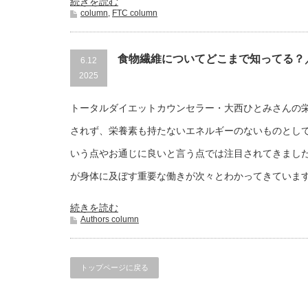
続きを読む
column
,
FTC column
食物繊維についてどこまで知ってる
6.12
2025
トータルダイエットカウンセラー・大西ひとみさんの
されず、栄養素も持たないエネルギーのないものとし
いう点やお通じに良いと言う点では注目されてきまし
が身体に及ぼす重要な働きが次々とわかってきていま
続きを読む
Authors column
トップページに戻る