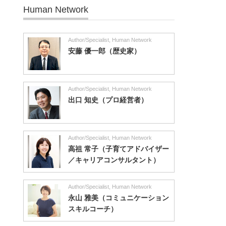
Human Network
Author/Specialist
,
Human Network
安藤 優一郎（歴史家）
Author/Specialist
,
Human Network
出口 知史（プロ経営者）
Author/Specialist
,
Human Network
高祖 常子（子育てアドバイザー
／キャリアコンサルタント）
Author/Specialist
,
Human Network
永山 雅美（コミュニケーション
スキルコーチ）