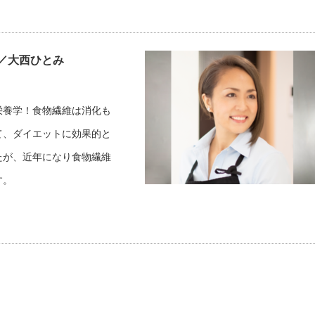
？／大西ひとみ
栄養学！食物繊維は消化も
て、ダイエットに効果的と
たが、近年になり食物繊維
す。