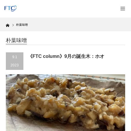
Home
朴葉味噌
朴葉味噌
《FTC column》9月の誕生木：ホオ
9.1
2023