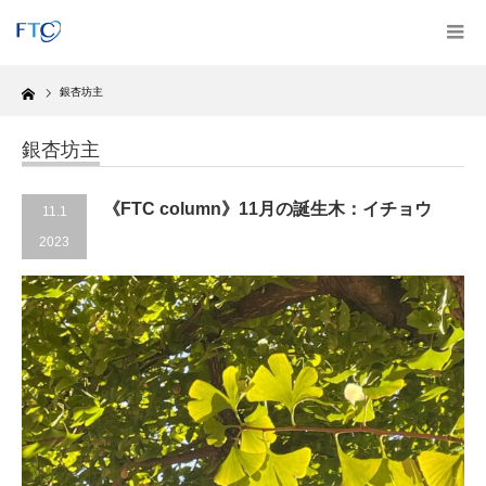
Home
銀杏坊主
銀杏坊主
《FTC column》11月の誕生木：イチョウ
11.1
2023